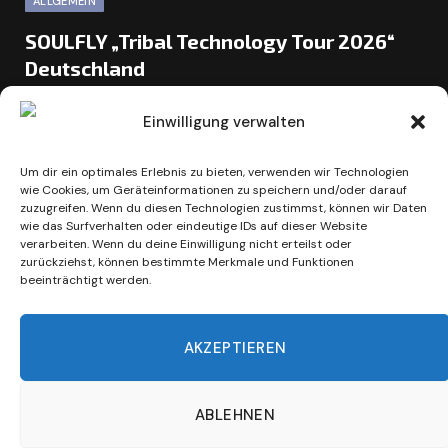
ALLGEMEIN
SOULFLY „Tribal Technology Tour 2026“
Deutschland
BY
ULRIKE DEPFENHART
8. JULI 2026
Einwilligung verwalten
Mit der Tribal Technology Tour 2026 kehren SOULFLY im
August für sechs Konzerte nach Deutschland zurück. Die
Um dir ein optimales Erlebnis zu bieten, verwenden wir Technologien
Band um Metal-Ikone…
wie Cookies, um Geräteinformationen zu speichern und/oder darauf
zuzugreifen. Wenn du diesen Technologien zustimmst, können wir Daten
wie das Surfverhalten oder eindeutige IDs auf dieser Website
verarbeiten. Wenn du deine Einwilligung nicht erteilst oder
Next
1
2
zurückziehst, können bestimmte Merkmale und Funktionen
beeinträchtigt werden.
AKZEPTIEREN
ABLEHNEN