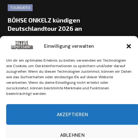
TOURDATES
BÖHSE ONKELZ kündigen
Deutschlandtour 2026 an
BY
MARK BECKMANN
16. JUNI 2026
Einwilligung verwalten
Wenn die Böhsen Onkelz im Sommer 2026 auf ihre
„Mitten unter Euch“-Tour gehen, erwartet die Fans weit
Um dir ein optimales Erlebnis zu bieten, verwenden wir Technologien
mehr als eine…
wie Cookies, um Geräteinformationen zu speichern und/oder darauf
zuzugreifen. Wenn du diesen Technologien zustimmst, können wir Daten
wie das Surfverhalten oder eindeutige IDs auf dieser Website
verarbeiten. Wenn du deine Einwilligung nicht erteilst oder
Next
1
2
3
zurückziehst, können bestimmte Merkmale und Funktionen
beeinträchtigt werden.
AKZEPTIEREN
ABLEHNEN