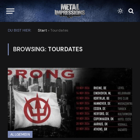
DU BIST HIER:
Start
»
Tourdates
BROWSING:
TOURDATES
ALLGEMEIN