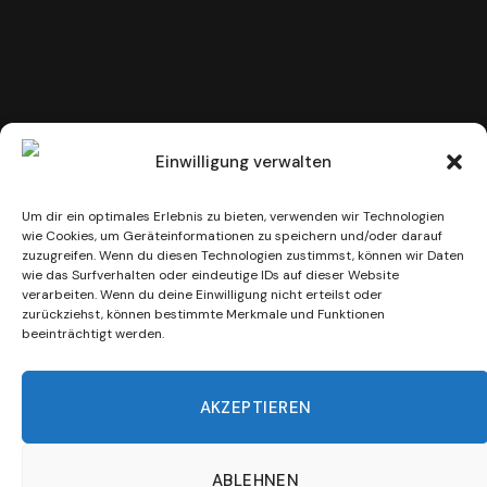
Einwilligung verwalten
SINNER „Bang Boom Goodbye“ Das Finale
Studioalbum!!
Um dir ein optimales Erlebnis zu bieten, verwenden wir Technologien
31. JULI 2026
wie Cookies, um Geräteinformationen zu speichern und/oder darauf
zuzugreifen. Wenn du diesen Technologien zustimmst, können wir Daten
wie das Surfverhalten oder eindeutige IDs auf dieser Website
verarbeiten. Wenn du deine Einwilligung nicht erteilst oder
ADD A COMMENT
zurückziehst, können bestimmte Merkmale und Funktionen
beeinträchtigt werden.
AKZEPTIEREN
ABLEHNEN