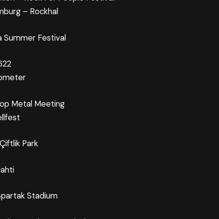
emburg – Rockhal
ara Summer Festival
 622
someter
pop Metal Meeting
llfest
iftlik Park
lahti
Spartak Stadium