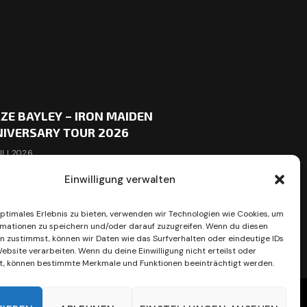
ZE BAYLEY – IRON MAIDEN
IVERSARY TOUR 2026
ULI 2026
Einwilligung verwalten
optimales Erlebnis zu bieten, verwenden wir Technologien wie Cookies, um
mationen zu speichern und/oder darauf zuzugreifen. Wenn du diesen
n zustimmst, können wir Daten wie das Surfverhalten oder eindeutige IDs
ebsite verarbeiten. Wenn du deine Einwilligung nicht erteilst oder
t, können bestimmte Merkmale und Funktionen beeinträchtigt werden.
right 2026 - Metal Impressions