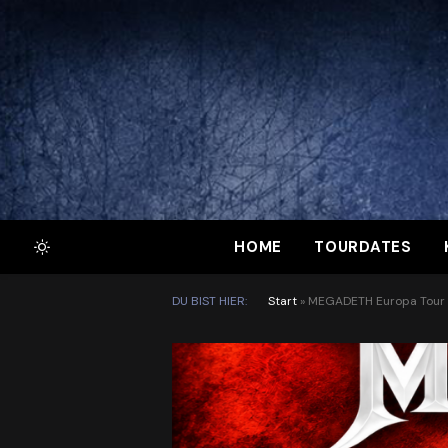
HOME
TOURDATES
DU BIST HIER:
Start
»
MEGADETH Europa Tour 2