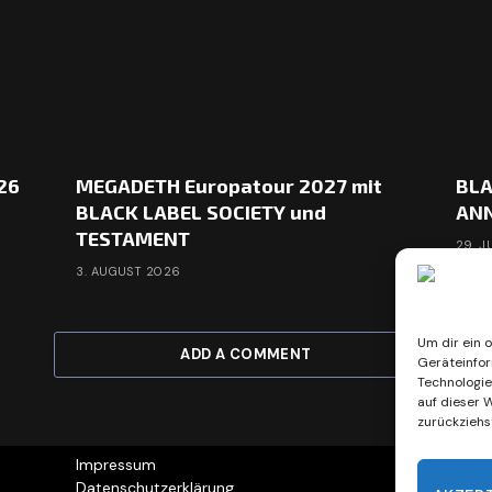
26
MEGADETH Europatour 2027 mit
BLA
BLACK LABEL SOCIETY und
ANN
TESTAMENT
29. J
3. AUGUST 2026
Um dir ein 
ADD A COMMENT
Geräteinfor
Technologie
auf dieser W
zurückziehs
Impressum
copy
Datenschutzerklärung