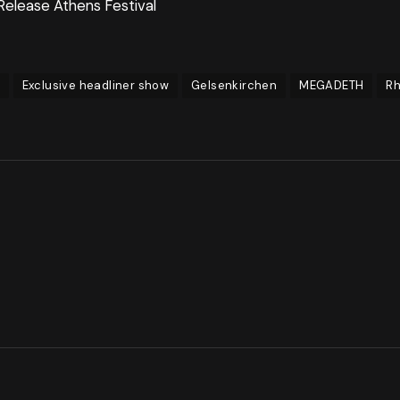
Release Athens Festival
Exclusive headliner show
Gelsenkirchen
MEGADETH
Rh