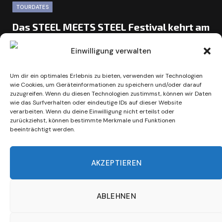
TOURDATES
Das STEEL MEETS STEEL Festival kehrt am
15. August 2026 zurück!
Einwilligung verwalten
BY
ULI BECHSTEIN
3. JUNI 2026
Nach der Pause im vergangenen Jahr kehrt das Steel
Um dir ein optimales Erlebnis zu bieten, verwenden wir Technologien
wie Cookies, um Geräteinformationen zu speichern und/oder darauf
Meets Steel Festival am 15. August 2026 nach Waltrop
zuzugreifen. Wenn du diesen Technologien zustimmst, können wir Daten
zurück. Das…
wie das Surfverhalten oder eindeutige IDs auf dieser Website
verarbeiten. Wenn du deine Einwilligung nicht erteilst oder
zurückziehst, können bestimmte Merkmale und Funktionen
beeinträchtigt werden.
AKZEPTIEREN
ABLEHNEN
Impressum