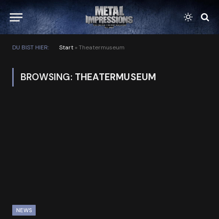
DU BIST HIER:
Start
»
Theatermuseum
BROWSING:
THEATERMUSEUM
NEWS