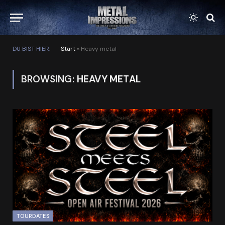
DU BIST HIER:
Start
»
Heavy metal
BROWSING:
HEAVY METAL
TOURDATES