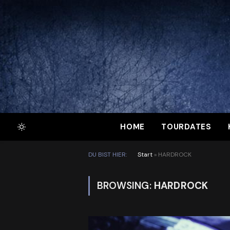
HOME
TOURDATES
DU BIST HIER:
Start
»
HARDROCK
BROWSING:
HARDROCK