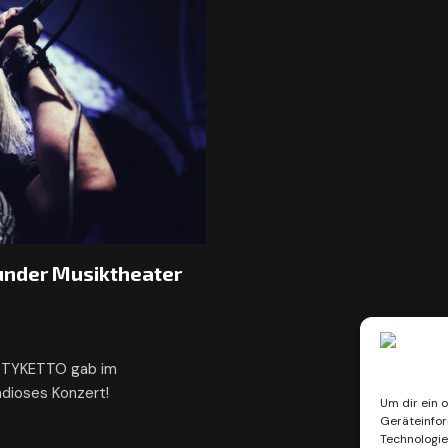
under Musiktheater
d TYKETTO gab im
ndioses Konzert!
Um dir ein 
Geräteinfor
Technologie