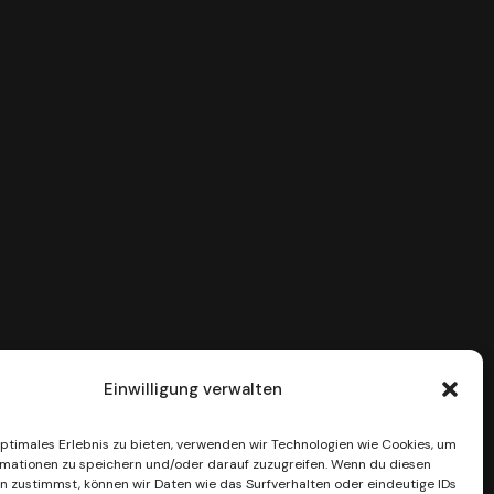
Einwilligung verwalten
optimales Erlebnis zu bieten, verwenden wir Technologien wie Cookies, um
mationen zu speichern und/oder darauf zuzugreifen. Wenn du diesen
n zustimmst, können wir Daten wie das Surfverhalten oder eindeutige IDs