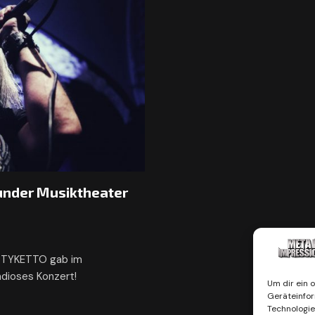
under Musiktheater
d TYKETTO gab im
ndioses Konzert!
Um dir ein 
Geräteinfor
Technologie