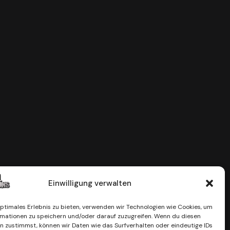
Einwilligung verwalten
optimales Erlebnis zu bieten, verwenden wir Technologien wie Cookies, um
mationen zu speichern und/oder darauf zuzugreifen. Wenn du diesen
n zustimmst, können wir Daten wie das Surfverhalten oder eindeutige IDs