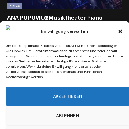
FOTOS
ANA POPOVIC@Musiktheater Piano
Dortmund
Einwilligung verwalten
BY
ULI BECHSTEIN
4. JUNI 2026
Die serbische Blues-Gitarristin und Sängerin gab im
Um dir ein optimales Erlebnis zu bieten, verwenden wir Technologien
wie Cookies, um Geräteinformationen zu speichern und/oder darauf
rappelvollem Musiktheater Piano in Dortmund ein
zuzugreifen. Wenn du diesen Technologien zustimmst, können wir Daten
großartiges Konzert!
wie das Surfverhalten oder eindeutige IDs auf dieser Website
verarbeiten. Wenn du deine Einwilligung nicht erteilst oder
zurückziehst, können bestimmte Merkmale und Funktionen
beeinträchtigt werden.
AKZEPTIEREN
ABLEHNEN
Impressum