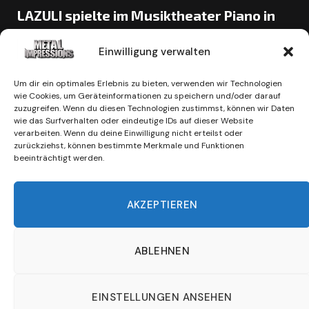
LAZULI spielte im Musiktheater Piano in
Dortmund ein intensives Konzert!
Einwilligung verwalten
BY
ULI BECHSTEIN
1. JUNI 2026
Im Rahmen ihrer „Être et ne plus être“-Tour gastierte die
Um dir ein optimales Erlebnis zu bieten, verwenden wir Technologien
wie Cookies, um Geräteinformationen zu speichern und/oder darauf
französische Progressive-Rock-Band LAZULI im
zuzugreifen. Wenn du diesen Technologien zustimmst, können wir Daten
Musiktheater Piano. Der traditionsreiche Club war…
wie das Surfverhalten oder eindeutige IDs auf dieser Website
verarbeiten. Wenn du deine Einwilligung nicht erteilst oder
zurückziehst, können bestimmte Merkmale und Funktionen
beeinträchtigt werden.
AKZEPTIEREN
ABLEHNEN
Impressum
Datenschutzerklärung
EINSTELLUNGEN ANSEHEN